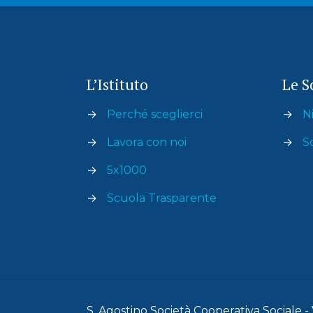
L’Istituto
Le S
→
Perché sceglierci
→
Ni
→
Lavora con noi
→
S
→
5x1000
→
Scuola Trasparente
S. Agostino Società Cooperativa Sociale -