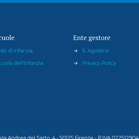
cuole
Ente gestore
do di infanzia
→
S. Agostino
cuola dell'infanzia
→
Privacy Policy
 Via Andrea del Sarto, 4 - 50125 Firenze - P.IVA 02251290