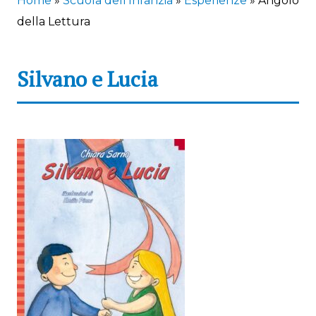
Home
»
Scuola dell’Infanzia
»
Esperienze
»
Angolo
della Lettura
Silvano e Lucia