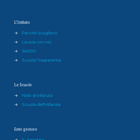
L’Istituto
→
Perché sceglierci
→
Lavora con noi
→
5x1000
→
Scuola Trasparente
Le Scuole
→
Nido di infanzia
→
Scuola dell'infanzia
Ente gestore
→
S. Agostino